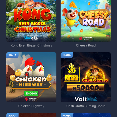
Kong Even Bigger Christmas
Cheesy Road
ЖАҢА
ЖАҢА
Chicken Highway
Cash Grotto Burning Board
ЖАҢА
ЖАҢА