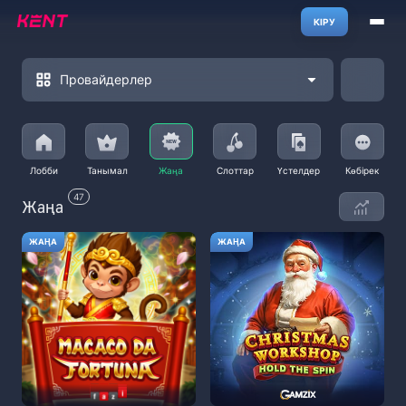
КІРУ
Провайдерлер
Лобби
Танымал
Жаңа
Слоттар
Үстелдер
Көбірек
47
Жаңа
ЖАҢА
ЖАҢА