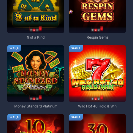
9 of a Kind
Respin Gems
ЖАҢА
ЖАҢА
Money Standard Platinum
Wild Hot 40 Hold & Win
ЖАҢА
ЖАҢА