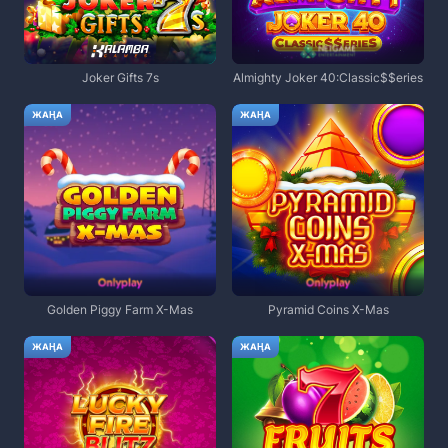
Joker Gifts 7s
Almighty Joker 40:Classic$$eries
ЖАҢА
ЖАҢА
Golden Piggy Farm X-Mas
Pyramid Coins X-Mas
ЖАҢА
ЖАҢА