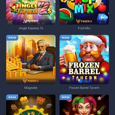
Jingle Express 7s
Fruit Mix
ЖАҢА
ЖАҢА
Magnate
Frozen Barrel Tavern
ЖАҢА
ЖАҢА