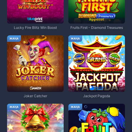
Lucky Fire Blitz Win Boost
Fruits First - Diamond Treasures
ЖАҢА
ЖАҢА
Joker Catcher
Jackpot Pagoda
ЖАҢА
ЖАҢА