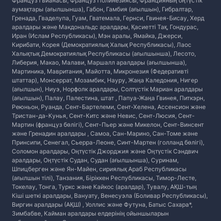
Француз Гвианасы, Француз Полинезиясы, Францияның оңтүстік
аумақтары (ағылшынша), Габон, Гамбия (ағылшын), Гибралтар,
Гренада, Гваделупа, Гуам, Гватемала, Гернси, Гвинея-Бисау, Херд
аралдары және Макдональдс аралдары, Қасиетті Тақ, Гондурас,
Иран (Ислам Республикасы), Мэн аралы, Ямайка, Джерси,
Кирибати, Корея (Демократиялық Халық Республикасы), Лаос
Халықтық Демократиялық Республикасы (ағылшынша), Лесото,
Либерия, Макао, Малави, Маршалл аралдары (ағылшынша),
Мартиника, Мавритания, Майотта, Микронезия (Федеративті
штаттар), Монсеррат, Мозамбик, Науру, Жаңа Каледония, Нигер
(ағылшын), Ниуэ, Норфолк аралдары, Солтүстік Мариан аралдары
(ағылшын), Палау, Палестина, штат , Папуа-Жаңа Гвинея, Питкэрн,
Реюньон, Руанда, Сент-Бартелеми, Сент-Хелена, Ассенсион және
Тристан-да-Кунья, Сент-Китс және Невис, Сент-Люсия, Сент-
Мартин (француз бөлігі), Сент-Пьер және Микелон, Сент-Винсент
және Гренадин аралдары , Самоа, Сан-Марино, Сан-Томе және
Принсипи, Сенегал, Сьерра-Леоне, Синт-Мартен (голланд бөлігі),
Соломон аралдары, Оңтүстік Джорджия және Оңтүстік Сэндвич
аралдары, Оңтүстік Судан, Судан (ағылшынша), Суринам,
Шпицберген және Ян-Майен, сириялық Араб Республикасы
(ағылшын тілі), Танзания, Біріккен Республикасы, Тимор-Лесте,
Токелау, Тонга, Туркс және Кайкос (аралдар), Тувалу, АҚШ-тың
Кіші шеткі аралдары, Вануату, Венесуэла (Боливар Республикасы),
Виргин аралдары (АҚШ) , Уоллис және Футуна, Батыс Сахара*,
Зимбабве, Кайман аралдары елдерінің ойыншыларын