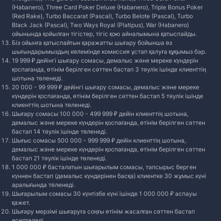
(Habanero), Three Card Poker Deluxe (Habanero), Triple Bonus Poker
(Red Rake), Turbo Baccarat (Pascal), Turbo Belote (Pascal), Turbo
Black Jack (Pascal), Two Ways Royal (Platipus), War (Habanero)
ойынында қойылған тігістер, тігіс қою айналымына қатыспайды.
Біз ойынға қатыспайтын қаражатты шығару бойынша өз
шығындарымыздың көлемінде комиссия ұстап қалуға құқымыз бар.
19 999 ₽ дейінгі шығару сомасы, демалыс және мереке күндерін
қоспағанда, өтінім берілген сәттен бастап 3 тәулік ішінде клиенттің
шотына төленеді.
20 000 - 99 999 ₽ дейінгі шығару сомасы, демалыс және мереке
күндерін қоспағанда, өтінім берілген сәттен бастап 5 тәулік ішінде
клиенттің шотына төленеді.
Шығару сомасы 100 000 - 499 999 ₽ дейін клиенттің шотына,
демалыс және мереке күндерін қоспағанда, өтінім берілген сәттен
бастап 14 тәулік ішінде төленеді.
Шығыс сомасы 500 000 - 999 999 ₽ дейін клиенттің шотына,
демалыс және мереке күндерін қоспағанда, өтінім берілген сәттен
бастап 21 тәулік ішінде төленеді.
1 000 000 ₽ басталатын шығарылым сомасы, тапсырыс берген
күннен бастап (демалыс күндерінен басқа) клиентке 30 жұмыс күні
аралығында төленеді.
Шығарылым сомасы 30 күнтізбе күні ішінде 1 000 000 ₽ аспауы
қажет.
Шығару мерзімі шығаруға соңғы өтінім жасалған сәттен бастап
есептеледі.