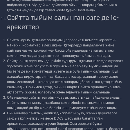
пайдаланады. Мұндай жағдайларда ойыншылардың Компанияға
қатысты қандай да бір талап қоюға құқығы болмайды.
Сайтта тыйым салынған өзге де іс-
әрекеттер
Сайтта қарым-қатынас орнатудың агрессивті немесе қорлайтын
мәнерін, нормативсіз лексиканы, қатерлерді пайдалануға және
сайттың қызметкерлері мен басқа ойыншыларына қатысты кез
келген күш қолдану әрекеттерін қолдануға тыйым салынады.
Сайтқа оның жұмысында іркіліс тудыруы ықтимал көлемде ақпаратт
жүктеуге және ресурстың жұмысына әсер етуі мүмкін қандай да
бір өзге де іс- әрекеттерді жүзеге асыруға тыйым салынады. Бұл
жағдайда вирустар, зиянды бағдарламалар, жаппай тарату және
спам меңзеледі – жоғарыда аталғандардың барлығына қатаң тыйым
салынады. Сонымен қатар, ойыншыларға Сайтта орналастырылған
ақпаратты жоюға, өзгертуге және өңдеуге тыйым салынады.
Ойыншылар сайтты тек ойын-сауық мақсатында пайдалана алады.
Сайтты компанияның жазбаша келісімінсіз толығымен немесе
оның қандай да бір жеке бөлігін көшірмелеуге тыйым салынады.
Ойыншылар сайттың қауіпсіздік жүйесін бұзу, жабық деректерге
заңсыз қол жеткізу немесе DDoS шабуылға бағытталған
әрекеттерді жасамауға уәде береді. Осы ережені бұзған
ойыншыларға қатысты келесі тиісті шаралар қолданылатын болады: