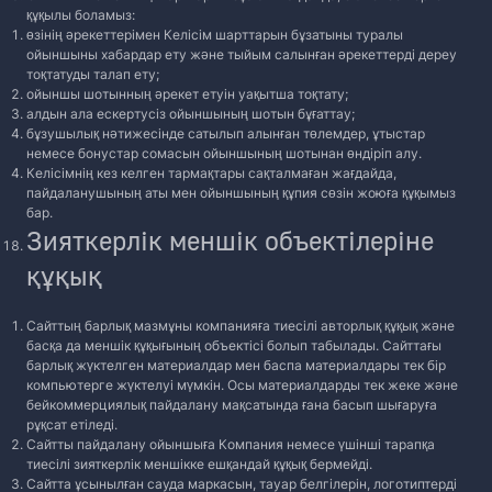
құқылы боламыз:
өзінің әрекеттерімен Келісім шарттарын бұзатыны туралы
ойыншыны хабардар ету және тыйым салынған әрекеттерді дереу
тоқтатуды талап ету;
ойыншы шотынның әрекет етуін уақытша тоқтату;
алдын ала ескертусіз ойыншының шотын бұғаттау;
бұзушылық нәтижесінде сатылып алынған төлемдер, ұтыстар
немесе бонустар сомасын ойыншының шотынан өндіріп алу.
Келісімнің кез келген тармақтары сақталмаған жағдайда,
пайдаланушының аты мен ойыншының құпия сөзін жоюға құқымыз
бар.
Зияткерлік меншік объектілеріне
құқық
Сайттың барлық мазмұны компанияға тиесілі авторлық құқық және
басқа да меншік құқығының объектісі болып табылады. Сайттағы
барлық жүктелген материалдар мен баспа материалдары тек бір
компьютерге жүктелуі мүмкін. Осы материалдарды тек жеке және
бейкоммерциялық пайдалану мақсатында ғана басып шығаруға
рұқсат етіледі.
Сайтты пайдалану ойыншыға Компания немесе үшінші тарапқа
тиесілі зияткерлік меншікке ешқандай құқық бермейді.
Сайтта ұсынылған сауда маркасын, тауар белгілерін, логотиптерді