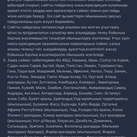
қабылдай отырып, сайтты пайдалану оның юрисдикция аумағында
әрекет ететін заңдар мен ережелерге сәйкес екенін растайды
және кепілдік береді . Біз сайт қызметтерін ойыншының заңсыз
пайдаланғаны үшін жауап бермейміз.
Сайтты пайдалану нәтижесінде алынған кез келген ұтыстарға
қатысты қолданылатын салықтар мен алымдарды төлеу бойынша
барлық жауапкершілік толықтай ойыншыларға жүктеледі. Ұтыс үшін
нақты юрисдикция заңнамасының нормаларына сәйкес салық
алымы төленуі тиіс жағдайларда, құжаттық есептілікті жасау
бойынша барлық жауапкершілік ойыншыға жүктеледі.
Заңға сәйкес себептермен біз АҚШ, Украина, Иран, Солтүстік Корея,
Судан және Сирия, Қытай, Ирак, Пәкістан, Йемен, Түркіменстан,
Гана, Парагвай, Маврикий, Мьянма, Эфиопия, Непал, Перу, Бенин,
Коста-Рика, Эквадор, Гаити, Мадагаскар, Го, Уругвай, Аланд
аралдары, Бутан, Ботсвана, Камбоджа, Камерун , Экваторлық
Гвинея, Кувейт, Мали, Замбия, Лихтенштейн, Американдық Самоа,
Андорра, Ангилья, Антарктида, Бермуд, Бонайр, Синт-Эстатиус
және Саба, Бувет аралы, Британдық Үнді мұхитының территориясы
(ағылшынша), Буркина-Фасо, Бурунди, Кабо-Верде, Орталық
Африка Республика (ағылшынша), Чад, Рождество аралы, Кокос
(Килинг) аралдары, Комор аралдары (ағылшынша), Кук аралдары
(ағылшынша), Кот-д'Ивуар, Кюрасао, Джибути, Доминика,
Сальвадор, Эритрея, Эсватини, Фолкленд аралдары (Мальвин
аралдары) Аралдар], Фарер аралдары (ағылшынша), Фиджи,