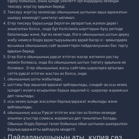
сұрау бойынша, оның ішінде уәкілетті органдардың) кезеңдік
тексеру жүргізу құқығын береді.
Тексеру жүргізу кезеңінде ойыншының шотынан ақша қаражатын
шығару мүмкіндігі шектелуі ықтимал.
Егер тексеру барысында берілген ақпараттың жалған дерегі
анықталған болса , онда бұл Келісімнің шарттарын бұзу ретінде
бағаланады және, бұл өз кезегінде, бізге ойыншының шотын дереу
жабу немесе біздің қарастыруымызға қарай басқа іс- қимылдарға
қосымша ойыншының сайт қызметтерін пайдалануынан бас тарту
құқығын береді.
Егер бізге ойыншының рұқсат етілген жасқа жеткенін растау
мүмкін болмаса, онда біз ойыншының шотын тоқтату құқығына ие
боламыз . Егер ойыншының жасы сайттағы шараларға қатысқан
сәтте рұқсат етілген жастан аз болса, онда:
ойыншының шоты жабылады;
шоттағы бар ақшалай қаражат қайтарылады, сондай-ақ осы кезең
ішіндегі жүзеге асырылған барша ақшалай іс-шаралар жарамсыз
деп танылады;
осы кезең ішінде жасалған барлық қаражат жойылады және
қайтарылады;
ойыншының жасы Рұқсат етілген жастан аз болған кезеңде
алынған ұтыстар сомасы жарамсыз деп танылатын болады.
Ойыншы біздің бірінші талап бойынша ойын шотынан шығарылған
барлық қаражатты қайтаруға міндетті.
Пайдаланушының аты, құпия сөз