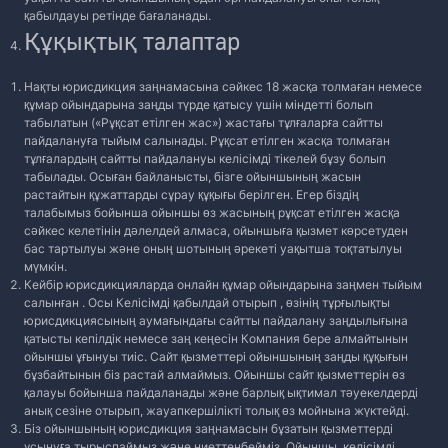
қабылдауы ретінде бағаланады.
Құқықтық талаптар
Нақты юрисдикция заңнамасына сәйкес 18 жасқа толмаған немесе
құмар ойындарына заңды түрде қатысу үшін міндетті болып
табылатын («Рұқсат етілген жас») жастағы тұлғаларға сайтты
пайдалануға тыйым салынады. Рұқсат етілген жасқа толмаған
тұлғалардың сайтты пайдалануы келісімді тікелей бұзу болып
табылады. Осыған байланысты, бізге ойыншының жасын
растайтын құжаттарды сұрау құқығы берілген. Егер біздің
талабымыз бойынша ойыншы өз жасының рұқсат етілген жасқа
сәйкес келетінін дәлелдей алмаса, ойыншыға қызмет көрсетуден
бас тартылуы және оның шотының әрекеті уақытша тоқтатылуы
мүмкін.
Кейбір юрисдикцияларда онлайн құмар ойындарына заңмен тыйым
салынған . Осы Келісімді қабылдай отырып , өзінің тұрғылықты
юрисдикциясының аумағындағы сайтты пайдалану заңдылығына
қатысты кепілдік немесе заң кеңесін Компания бере алмайтынын
ойыншы ұғынуы тиіс. Сайт қызметтері ойыншының заңды құқығын
бұзбайтынын біз растай алмаймыз. Ойыншы сайт қызметтерін өз
қалауы бойынша пайдаланады және барлық ықтимал тәуекелдерді
анық сезіне отырып, жауапкершілікті толық өз мойнына жүктейді.
Біз ойыншының юрисдикция заңнамасын бұзатын қызметтерді
ұсынуға тырыспаймыз және ниеттенбейміз. Ойыншы, келісімді