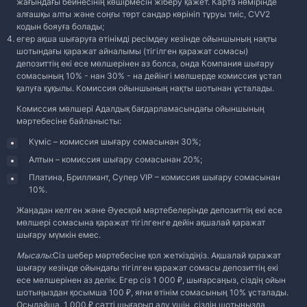
жағындағы бейнесінің көшірмесін жіберу қажет. Карта нөмірінде
алғашқы алты және соңғы төрт сандар көрініп тұруы тиіс, CVV2
кодын бояуға болады;
егер ақша шығаруға өтінімді ресімдеу кезінде ойыншының нақты
шотындағы қаражат айналымы (тігілген қаражат сомасы)
депозиттің екі есе мөлшерінен аз болса, онда Компания шығару
сомасының 10% - нан 30% - на дейінгі мөлшерде комиссия ұстап
қалуға құқылы. Комиссия ойыншының нақты шотынан ұсталады.
Комиссия мөлшері Адалдық бағдарламасындағы ойыншының
мәртебесіне байланысты:
Күміс – комиссия шығару сомасынан 30%;
Алтын – комиссия шығару сомасынан 20%;
Платина, Бриллиант, Супер VIP – комиссия шығару сомасынан
10%.
Жаңадан келген және Әуесқой мәртебелерінде депозиттің екі есе
мөлшері сомасына қаражат тігілгенге дейін ақшалай қаражат
шығару мүмкін емес.
Мысалы:
Сіз шебер мәртебесіне қол жеткіздіңіз. Ақшалай қаражат
шығару кезінде ойындағы тігілген қаражат сомасы депозиттің екі
есе мөлшерінен аз делік. Егер cіз 1 000 ₽, шығарсаңыз, сіздің ойын
шотыңыздан қосымша 100 ₽, яғни өтінім сомасының 10% ұсталады.
Осылайша, 1 000 ₽ сәтті шығарып алу үшін, сіздің шотыңызда