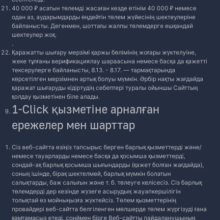
40 000 ₽ асатын төлемді жасаған кезде өтінім 40 000 ₽ немесе
одан аз, аударымдарды өңдейтін төлем жүйесінің шектеулеріне
байланысты. Дегенмен, шоттағы жалпы төлемдерге ешқандай
шектеулер жоқ.
.
Қаражатты шығару мерзімі қаржы бөлімінің жоғары жүктелуіне,
жеке тұлғаны верификациялау шараасына немесе басқа да қажетті
тексерулерге байланысты, 8.13. - 8.17. — тармақтарында
көрсетілген мерзімнен артық болуы мүмкін. Әрбір нақты жағдайда
қаражат шығаруды кідіртудің себептері туралы ойыншы Сайттың
қолдау қызметінен біле алады.
1-Click қызметіне арналған
ережелер мен шарттар
Сіз веб-сайтта өзіңіз тапсырыс берген барлық қызметтерді және/
немесе тауарларды немесе басқа да қосымша қызметтерді,
сондай-ақ барлық қосымша шығындарды (қажет болған жағдайда),
соның ішінде, бірақ шектелмей, барлық мүмкін болатын
салықтарды, баж салығын және т. б. төлеуге келісесіз. Сіз барлық
төлемдерді дер кезінде жүзеге асырудың жауапкершілігін
толықтай өз мойныңызға жүктейсіз. Төлем қызметтерінің
провайдері веб-сайтта белгіленген мөлшерде төлем жүргізуді ғана
қамтамасыз етеді, сонймен бірге Веб-сайтты пайдаланушының