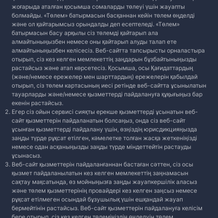
жоғарыда аталған қосымша сомаларды төлеуі үшін жауапты
болмайды. «Төлем» батырмасын басқаннан кейін төлем өңделді
және ол қайтарымсыз орындалды деп есептеледі. «Төлем»
батырмасын басу арқылы сіз төлемді қайтарып ала
алмайтыныңызбен немесе оны қайтарып алуды талап ете
алмайтыныңызбен келісесіз. Веб-сайтта тапсырысты орналастыра
отырып, сіз кез келген мемлекеттің заңдарын бұзбайтыныңызды
растайсыз және атап көрсетесіз. Қосымша, осы Қағидаттардың
(және/немесе ережелер мен шарттардың) ережелерін қабылдай
отырып, сіз төлем картасының иесі ретінде веб-сайтта ұсынылатын
тауарларды және/немесе қызметтерді пайдалануға құқығыңыз бар
екенін растайсыз.
Егер сіз ойын сервисі сияқты ерекше қызметтерді ұсынатын веб-
сайт қызметтерін пайдаланатын болсаңыз, онда сіз веб-сайт
ұсынған қызметтерді пайдалану үшін, өзңіздің юрисдикцияңызда
заңды түрде рұқсат етілген, кәмелетке толған жасқа жеткеніңізді
немесе одан асқаныңызды заңды түрде міндеттейтін растауды
ұсынасыз.
Веб-сайт қызметтерін пайдаланғаннан бастаған сәттен, сіз осы
қызмет пайдаланылатын кез келген мемлекеттің заңнамасын
сақтау мақсатында, өз мойныңызға заңды жауапкершілік аласыз
және төлем қызметтерінің провайдері кез келген заңсыз немесе
рұқсат етілмеген осындай бұзушылық үшін ешқандай жауап
бермейтінін растайсыз. Веб-сайт қызметтерін пайдалануға келісім
бере отырып, сіз кез келген төлеміңіздің өңделуін төлем