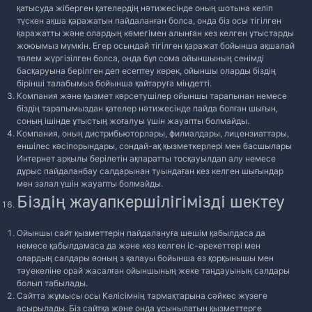
қатысуда жіберген қателердің нәтижесінде оның шотына келіп
түскен ақша қаражатын пайдаланған болса, онда біз осы тігілген
қаражатты және олардың көмегімен алынған кез келген ұтыстарды
жоюымыз мүмкін. Егер осындай тігілген қаражат бойынша ақшалай
төлем жүргізілген болса, онда бұл сома ойыншының сенімді
басқаруына берілген деп есептеу керек, ойыншы оларды біздің
бірінші талабымыз бойынша қайтаруға міндетті.
Компания және қызмет көрсетушілер ойыншы тарапынан немесе
біздің тарапымыздан қателер нәтижесінде пайда болған шығын,
соның ішінде ұтыстың жоғалуы үшін жауапты болмайды.
Компания, оның дистрибьюторлары, филиалдары, лицензиаттары,
еншілес кәсіпорындары, сондай-ақ қызметкерлері мен басшылары
Интернет арқылы берілетін ақпаратты тосқауылдап алу немесе
дұрыс пайдаланбау салдарынан туындаған кез келген шығындар
мен залал үшін жауапты болмайды.
Біздің жауапкершілігімізді шектеу
Ойыншы сайт қызметтерін пайдалануға шешім қабылдаса да
немесе қабылдамаса да және кез келген іс-әрекеттері мен
олардың салдары өоның з қалауы бойынша өз қорқынышы мен
тәуекеліне орай жасалған ойыншының жеке таңдауының салдары
болып табылады.
Сайтта жұмысы осы Келісімнің тармақтарына сәйкес жүзеге
асырылады. Біз сайтқа және онда ұсынылатын қызметтерге