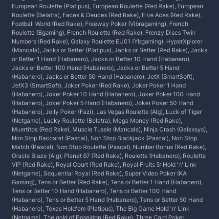
European Roulette (Platipus), European Roulette (Red Rake), European
Roulette (Belatra), Faces & Deuces (Red Rake), Five Aces (Red Rake),
Football World (Red Rake), Freeway Poker (Vibragaming), French
Roulette (Bgaming), French Roulette (Red Rake), Frenzy Discs Twin
Numbers (Red Rake), Galaxy Roulette EU01 (Ybgaming), HyperXplorer
(Mancala), Jacks or Better (Platipus), Jacks or Better (Red Rake), Jacks
or Better 1 Hand (Habanero), Jacks or Better 10 Hand (Habanero),
Jacks or Better 100 Hand (Habanero), Jacks or Better 5 Hand
(Habanero), Jacks or Better 50 Hand (Habanero), JetX (SmartSoft),
JetX3 (SmartSoft), Joker Poker (Red Rake), Joker Poker 1 Hand
(Habanero), Joker Poker 10 Hand (Habanero), Joker Poker 100 Hand
(Habanero), Joker Poker 5 Hand (Habanero), Joker Poker 50 Hand
(Habanero), Jolly Poker (Fazi), Las Vegas Roulette (Alg), Luck of Tiger
(Netgame), Lucky Roulette (Belatra), Mega Money (Red Rake),
Muertitos (Red Rake), Muscle Tussle (Mancala), Ninja Crash (Galaxsys),
Non Stop Baccarat (Pascal), Non Stop Blackjack (Pascal), Non Stop
Match (Pascal), Non Stop Roulette (Pascal), Number Bonus (Red Rake),
Oracle Blaze (Alg), Planet 67 (Red Rake), Roulette (Habanero), Roulette
VIP (Red Rake), Royal Court (Red Rake), Royal Fruits 5: Hold 'n' Link
(Netgame), Sequential Royal (Red Rake), Super Video Poker (KA
Gaming), Tens or Better (Red Rake), Tens or Better 1 Hand (Habanero),
Tens or Better 10 Hand (Habanero), Tens or Better 100 Hand
(Habanero), Tens or Better 5 Hand (Habanero), Tens or Better 50 Hand
(Habanero), Texas Hold'em (Platipus), The Big Game Hold 'n' Link
(Netgame), The gold of Poseidon (Red Rake), Three Card Poker