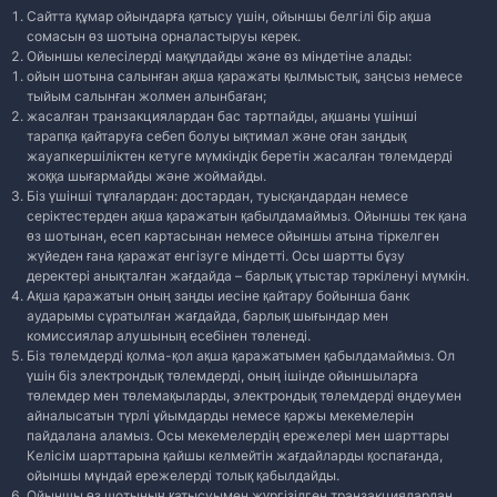
Сайтта құмар ойындарға қатысу үшін, ойыншы белгілі бір ақша
сомасын өз шотына орналастыруы керек.
Ойыншы келесілерді мақұлдайды және өз міндетіне алады:
ойын шотына салынған ақша қаражаты қылмыстық, заңсыз немесе
тыйым салынған жолмен алынбаған;
жасалған транзакциялардан бас тартпайды, ақшаны үшінші
тарапқа қайтаруға себеп болуы ықтимал және оған заңдық
жауапкершіліктен кетуге мүмкіндік беретін жасалған төлемдерді
жоққа шығармайды және жоймайды.
Біз үшінші тұлғалардан: достардан, туысқандардан немесе
серіктестерден ақша қаражатын қабылдамаймыз. Ойыншы тек қана
өз шотынан, есеп картасынан немесе ойыншы атына тіркелген
жүйеден ғана қаражат енгізуге міндетті. Осы шартты бұзу
деректері анықталған жағдайда – барлық ұтыстар тәркіленуі мүмкін.
Ақша қаражатын оның заңды иесіне қайтару бойынша банк
аударымы сұратылған жағдайда, барлық шығындар мен
комиссиялар алушының есебінен төленеді.
Біз төлемдерді қолма-қол ақша қаражатымен қабылдамаймыз. Ол
үшін біз электрондық төлемдерді, оның ішінде ойыншыларға
төлемдер мен төлемақыларды, электрондық төлемдерді өңдеумен
айналысатын түрлі ұйымдарды немесе қаржы мекемелерін
пайдалана аламыз. Осы мекемелердің ережелері мен шарттары
Келісім шарттарына қайшы келмейтін жағдайларды қоспағанда,
ойыншы мұндай ережелерді толық қабылдайды.
Ойыншы өз шотының қатысуымен жүргізілген транзакциялардан