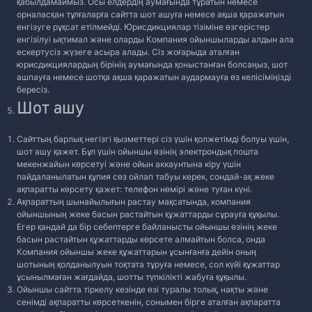
қабылдамаймыз. Осы елдердің аумағында тұратын немесе
орналасқан тұлғаларға сайтта шот ашуға немесе ақша қаражатын
енгізуге рұқсат етілмейді. Юрисдикциялар тізіміне өзгерістер
енгізілуі ықтимал және оларды Компания ойыншыларды алдын ала
ескертусіз жүзеге асыра алады. Сіз жоғарыда аталған
юрисдикциялардың бірінің аумағында қоныстанған болсаңыз, шот
ашпауға немесе шотқа ақша қаражатын аудармауға өз келісіміңізді
бересіз.
Шот ашу
Сайттың барлық негізгі қызметтері сіз үшін қолжетімді болуы үшін,
шот ашу қажет. Бұл үшін ойыншы өзінің электрондық пошта
мекенжайын көрсетуі және ойын аккаунтына кіру үшін
пайдаланылатын құпия сөз ойлап табуы керек, сондай-ақ жеке
ақпаратты көрсету қажет: телефон нөмірі және туған күні.
Ақпараттың шынайылығын растау мақсатында, компания
ойыншының жеке басын растайтын құжаттарды сұрауға құқылы.
Егер қандай да бір себептерге байланысты ойыншы өзінің жеке
басын растайтын құжаттарды көрсете алмайтын болса, онда
Компания ойыншы жеке құжаттарын ұсынғанға дейін оның
шотының қолданылуын тоқтата тұруға немесе, сол күйі құжаттар
ұсынылмаған жағдайда, шотты түпкілікті жабуға құқылы.
Ойыншы сайтта тіркелу кезінде өзі туралы толық, нақты және
сенімді ақпаратты көрсеткенін, сонымен бірге аталған ақпаратта