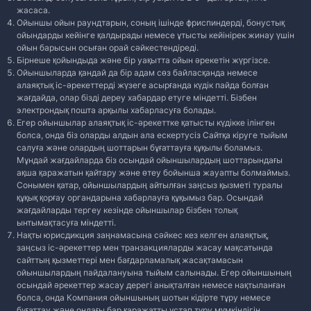
жасаса.
Ойыншы ойын раундтарын, соның ішінде фриспиндерді, бонустық
ойындарды кейінге қалдырады немесе ұтысты кейінірек жинау үшін
ойын барысын осыған орай сәйкестендіреді.
Бірнеше қойындыда және бір уақытта ойын әрекетін жүргізсе.
Ойыншыларда қандай да бір адам сөз байласқанда немесе
алаяқтық іс-әрекеттерді жүзеге асырғанда күдік пайда болған
жағдайда, олар бізді дереу хабардар етуге міндетті. Бізбен
электрондық пошта арқылы хабарласуға болады.
Егер ойыншылар алаяқтық іс-әрекеттке қатысты күдікке ілінген
болса, онда біз оларды алдын ала ескертусіз Сайтқа кіруге тыйым
салуға және олардың шоттарын бұғаттауға құқылы боламыз.
Мұндай жағдайларда біз осындай ойыншылардың шоттарындағы
ақша қаражатын қайтару және өтеу бойынша жауапты болмаймыз.
Сонымен қатар, ойыншылардың айтылған заңсыз қызметі туралы
құқық қорғау органдарына хабарлауға құқымыз бар. Осындай
жағдайларды тергеу кезінде ойыншылар бізбен толық
ынтымақтасуға міндетті.
Нақты юрисдикция заңнамасына сәйкес кез келген алаяқтық,
заңсыз іс-әрекеттер мен транзакцияларды жасау мақсатында
сайттың қызметтері мен бағдарламалық жасақтамасын
ойыншылардың пайдалануына тыйым салынады. Егер ойыншының
осындай әрекеттер жасау дерегі анықталған немесе нақтыланған
болса, онда Компания ойыншының шотын кідірте тұру немесе
бұғаттау және ондағы бар қаражатты ұстап тұру мүмкіндігін