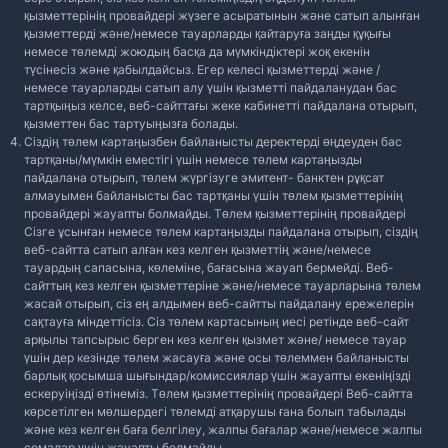
қызметтерінің провайдері жүзеге асыратынын және сатып алынған
қызметтерді және/немесе тауарларды қайтаруға заңды құқығы
немесе төлемді жоюдың басқа да мүмкіндіктері жоқ екенін
түсінесіз және қабылдайсыз. Егер келесі қызметтерді және /
немесе тауарларды сатып алу үшін қызметті пайдаланудан бас
тартқыңыз келсе, веб-сайттағы жеке кабинетті пайдалана отырып,
қызметтен бас тартуыңызға болады.
Сіздің төлем картаңызбен байланысты деректерді өңдеуден бас
тартқаны/мүмкін еместігі үшін немесе төлем картаңызды
пайдалана отырып, төлем жүргізуге эмитент- банктен рұқсат
алмауымен байланысты бас тартқаны үшін төлем қызметтерінің
провайдері жауапты болмайды. Төлем қызметтерінің провайдері
Сізге ұсынған немесе төлем картаңызды пайдалана отырып, сіздің
веб-сайтта сатып алған кез келген қызметтің және/немесе
тауардың сапасына, көлеміне, бағасына жауап бермейді. Веб-
сайттың кез келген қызметтеріне және/немесе тауарларына төлем
жасай отырып, сіз ең алдымен веб-сайтты пайдалану ережелерін
сақтауға міндеттісіз. Сіз төлем картасының иесі ретінде веб-сайт
арқылы тапсырыс берген кез келген қызмет және/ немесе тауар
үшін дер кезінде төлем жасауға және осы төлеммен байланысты
барлық қосымша шығындар/комиссиялар үшін жауапты екеніңізді
ескеруіңізді өтінеміз. Төлем қызметтерінің провайдері Веб-сайтта
көрсетілген мөлшердегі төлемді атқарушы ғана болып табылады
және кез келген баға белгілеу, жалпы бағалар және/немесе жалпы
сомалар үшін жауапты болмайды.