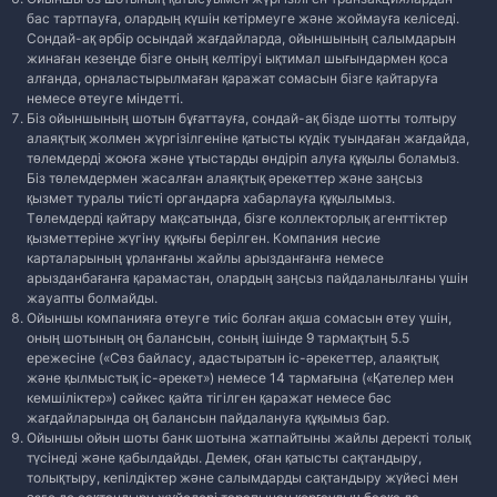
бас тартпауға, олардың күшін кетірмеуге және жоймауға келіседі.
Сондай-ақ әрбір осындай жағдайларда, ойыншының салымдарын
жинаған кезеңде бізге оның келтіруі ықтимал шығындармен қоса
алғанда, орналастырылмаған қаражат сомасын бізге қайтаруға
немесе өтеуге міндетті.
Біз ойыншының шотын бұғаттауға, сондай-ақ бізде шотты толтыру
алаяқтық жолмен жүргізілгеніне қатысты күдік туындаған жағдайда,
төлемдерді жоюға және ұтыстарды өндіріп алуға құқылы боламыз.
Біз төлемдермен жасалған алаяқтық әрекеттер және заңсыз
қызмет туралы тиісті органдарға хабарлауға құқылымыз.
Төлемдерді қайтару мақсатында, бізге коллекторлық агенттіктер
қызметтеріне жүгіну құқығы берілген. Компания несие
карталарының ұрланғаны жайлы арызданғанға немесе
арызданбағанға қарамастан, олардың заңсыз пайдаланылғаны үшін
жауапты болмайды.
Ойыншы компанияға өтеуге тиіс болған ақша сомасын өтеу үшін,
оның шотының оң балансын, соның ішінде 9 тармақтың 5.5
ережесіне («Cөз байласу, адастыратын іс-әрекеттер, алаяқтық
және қылмыстық іс-әрекет») немесе 14 тармағына («Қателер мен
кемшіліктер») сәйкес қайта тігілген қаражат немесе бәс
жағдайларында оң балансын пайдалануға құқымыз бар.
Ойыншы ойын шоты банк шотына жатпайтыны жайлы деректі толық
түсінеді және қабылдайды. Демек, оған қатысты сақтандыру,
толықтыру, кепілдіктер және салымдарды сақтандыру жүйесі мен