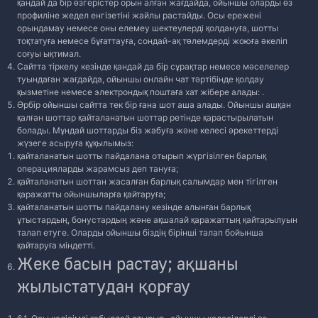
қандай да бір өзгерістер орын алған жағдайда, ойыншы оларды өз
профиліне жедел енгізетіні жайлы растайды. Осы ережені
орындамау немесе оны елемеу шектеулерді қолдануға, шотты
тоқтатуға немесе бұғаттауға, сондай-ақ төлемдерді жоюға әкеліп
соғуы ықтимал.
Сайтта тіркелу кезінде қандай да бір сұрақтар немесе мәселелер
туындаған жағдайда, ойыншы онлайн чат тәртібінде қолдау
қызметіне немесе электрондық поштаға хат жібере алады:
.
Әрбір ойыншы сайтта тек бір ғана шот аша алады. Ойыншы ашқан
қалған шоттар қайталанатын шоттар ретінде қарастырылатын
болады. Мұндай шоттарды біз жабуға және келесі әрекеттерді
жүзеге асыруға құқылымыз:
қайталанатын шотты пайдалана отырып жүргізілген барлық
операцияларды жарамсыз деп тануға;
қайталанатын шоттан жасалған барлық салымдар мен тігілген
қаражатты ойыншыларға қайтаруға;
қайталанатын шотты пайдалану кезінде алынған барлық
ұтыстардың, бонустардың және ақшалай қаражаттың қайтарылуын
талап етуге. Оларды ойыншы біздің бірінші талап бойынша
қайтаруға міндетті.
Жеке басын растау; ақшаны
жылыстатудан қорғау