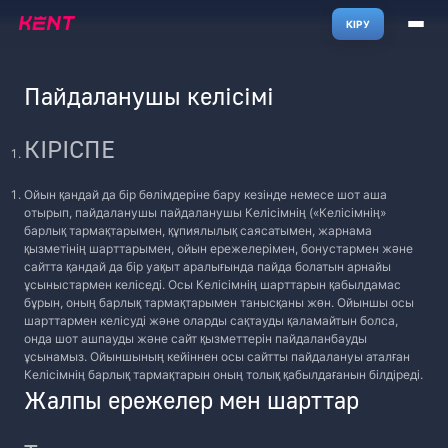
КІРУ
Пайдаланушы келісімі
КІРІСПЕ
Ойын қандай да бір бөлімдеріне бару кезінде немесе шот аша
отырып, пайдаланушы пайдаланушы Келісімнің («Келісімнің»
барлық тармақтарымен, құпиялылық саясатымен, жарнама
қызметінің шарттарымен, ойын ережелерімен, бонустармен және
сайтта қандай да бір уақыт аралығында пайда болатын арнайы
ұсыныстармен келіседі. Осы Келісімнің шарттарын қабылдамас
бұрын, оның барлық тармақтарымен танысқаны жөн. Ойыншы осы
шарттармен келісуді және оларды сақтауды қаламайтын болса,
онда шот ашпауды және сайт қызметтерін пайдаланбауды
ұсынамыз. Ойыншының кейіннен осы сайтты пайдалануы аталған
Келісімнің барлық тармақтарын оның толық қабылдағанын білдіреді.
Жалпы ережелер мен шарттар