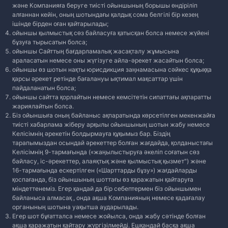
және Компанияға беруге тиісті ойыншының борышы өндіріліп
алғаннан кейін, оның шотындағы қалдық сома белгілі бір кезең
ішінде бірден оған қайтарылады;
ойыншы қылмыстық сөз байласуға қатысқан болса немесе жүйені
бұзуға тырысатын болса;
ойыншы Сайттың бағдарламалық жасақталу жұмысына
араласатын немесе оны жүгізуге айла-әрекет жасайтын болса;
ойыншы өз шотын нақты юрисдикция заңнамасына сәйкес құқыққа
қарсы әрекет ретінде бағалануы ықтимал мақсаттар үшін
пайдаланатын болса;
ойыншы сайтта қорлайтын немесе кемсітетін сипаттағы ақпаратты
жариялайтын болса.
Біз ойыншыға оның байланыс ақпаратында көрсетілген мекенжайға
тиісті хабарлама жіберу арқылы ойыншының шотын жабу немесе
Келісімнің әрекетін болдырмауға құқымыз бар. Біздің
тарапымыздан осындай әрекеттер болған жағдайда, қолданыстағы
Келісімнің 9-тармағында («жаңылыстыруға әкеліп соғатын сөз
байласу, іс-әрекеттер, алаяқтық және қылмыстық қызмет") және
16-тармағында ескертілген («Шарттарды бұзу») жағдайларды
қоспағанда, біз ойыншының шоттағы өз қаражатын қайтаруға
міндеттенеміз. Егер қандай да бір себептермен біз ойыншымен
байланыса алмасақ , онда ақша Компанияның немесе қадағалау
органының шотына уақытша аударылады.
Егер шот бұғатталса немесе жойылса, онда жабу сәтінде болған
ақша қаражатын қайтару жүргізілмейді. Ешқандай басқа ақша