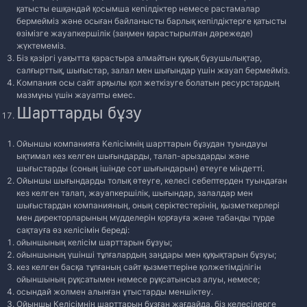
қатысты ешқандай қосымша кепілдіктер немесе растамалар
бермейміз және осыған байланысты барлық кепілдіктерге қатысты
өзімізге жауапкершілік (заңмен қарастырылған дәрежеде)
жүктемеміз.
Біз қазіргі уақытта қарастыра алмайтын құқық бұзушылықтар,
салғырттық, шығыстар, залал мен шығындар үшін жауап бермейміз.
Компания осы сайт арқылы қол жеткізуге болатын ресурстардың
мазмұны үшін жауапты емес.
Шарттарды бұзу
Ойыншы компанияға Келісімнің шарттарын бұзудан туындауы
ықтимал кез келген шығындарды, талап-арыздарды және
шығыстарды (соның ішінде сот шығындарын) өтеуге міндетті.
Ойыншы шығындарды толық өтеуге, келесі себептерден туындаған
кез келген талап, жауапкершілік, шығындар, залалдар мен
шығыстардан компанияның, оның серіктестерінің, қызметкерлері
мен директорларының мүдделерін қорғауға және табанды түрде
сақтауға өз келісімін береді:
ойыншының келісім шарттарын бұзуы;
ойыншының үшінші тұлғалардың заңдары мен құқықтарын бұзуы;
кез келген басқа тұлғаның сайт қызметтеріне қолжетімділігін
ойыншының рұқсатымен немесе рұқсатынсыз алуы, немесе;
осындай жолмен алынған ұтыстарды меншіктеу.
Ойыншы Келісімнің шарттарын бұзған жағдайда, біз келесілерге