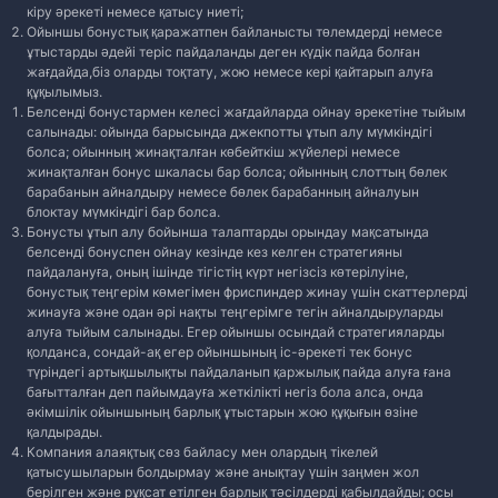
кіру әрекеті немесе қатысу ниеті;
Ойыншы бонустық қаражатпен байланысты төлемдерді немесе
ұтыстарды әдейі теріс пайдаланды деген күдік пайда болған
жағдайда,біз оларды тоқтату, жою немесе кері қайтарып алуға
құқылымыз.
Белсенді бонустармен келесі жағдайларда ойнау әрекетіне тыйым
салынады: oйында барысында джекпотты ұтып алу мүмкіндігі
болса; oйынның жинақталған көбейткіш жүйелері немесе
жинақталған бонус шкаласы бар болса; oйынның слоттың бөлек
барабанын айналдыру немесе бөлек барабанның айналуын
блоктау мүмкіндігі бар болса.
Бонусты ұтып алу бойынша талаптарды орындау мақсатында
белсенді бонуспен ойнау кезінде кез келген стратегияны
пайдалануға, оның ішінде тігістің күрт негізсіз көтерілуіне,
бонустық теңгерім көмегімен фриспиндер жинау үшін скаттерлерді
жинауға және одан әрі нақты теңгерімге тегін айналдыруларды
алуға тыйым салынады. Егер ойыншы осындай стратегияларды
қолданса, сондай-ақ егер ойыншының іс-әрекеті тек бонус
түріндегі артықшылықты пайдаланып қаржылық пайда алуға ғана
бағытталған деп пайымдауға жеткілікті негіз бола алса, онда
әкімшілік ойыншының барлық ұтыстарын жою құқығын өзіне
қалдырады.
Компания алаяқтық сөз байласу мен олардың тікелей
қатысушыларын болдырмау және анықтау үшін заңмен жол
берілген және рұқсат етілген барлық тәсілдерді қабылдайды; осы