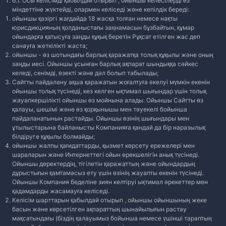
6.1. Осы келісімді қабылдай отырып , ойыншы келесілерді өз
міндеттіне жүктейді, олармен келіседі және кепілдік береді:
ойыншы қазіргі жағдайда 18 жасқа толған немесе нақты
юрисдикцияның қолданыстағы заңнамасын бұзбайтын, құмар
ойындарға қатысуға заңды құқық беретін Рұқсат етілген жас деп
санауға жеткілікті жаста;
ойыншы - өз шотындағы барлық қаражатқа толық құқылы және оның
заңды иесі. Ойыншы ұсынған барлық ақпарат шындыққа сәйкес
келеді, сенімді, өзекті және дәл болып табылады;
Сайтты пайдалану ақша қаражатын жоғалтуға әкелуі мүмкін екенін
ойыншы толық түсінеді, кез келген ықтимал шығындар үшін толық
жауапкершілікті ойыншы өз мойнына алады. Ойыншы Сайтты өз
қалауы, шешімі және өз қорқынышы мен тәуекелі бойынша
пайдаланатынын растайды. Ойыншы өзінің шығындары мен
ұтылыстарына байланысты Компанияға қандай да бір наразылық
білдіруге құқылы болмайды;
ойыншы жалпы қағидаттарды, қызмет көрсету ережелері мен
шараларын және Интернеттегі ойын ерекшелігін анық түсінеді.
Ойыншы деректердің, тігілетін қаражаттың және ойындардың
дұрыстығын қамтамасыз ету үшін өзінің жауапты екенін түсінеді.
Ойыншы Компания беделіне зиян келтіруі ықтимал әрекеттер мен
қадамдарды жасамауға келіседі.
Келісім шарттарын қабылдай отырып , ойыншы ойыншының жеке
басын және көрсетілген ақпараттың шынайылығын растау
мақсатындағы (біздің қалауымыз бойынша немесе үшінші тараптың