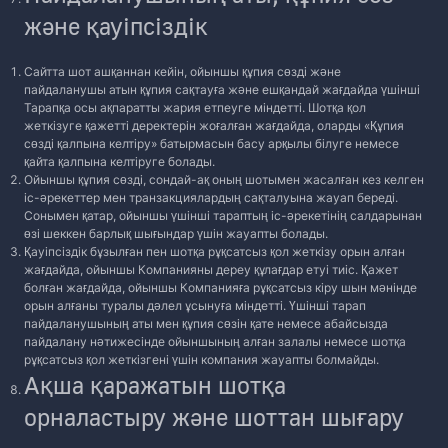
және қауіпсіздік
Сайтта шот ашқаннан кейін, ойыншы құпия сөзді және
пайдаланушы атын құпия сақтауға және ешқандай жағдайда үшінші
Тарапқа осы ақпаратты жария етпеуге міндетті. Шотқа қол
жеткізуге қажетті деректерін жоғалған жағдайда, оларды «Құпия
сөзді қалпына келтіру» батырмасын басу арқылы білуге немесе
қайта қалпына келтіруге болады.
Ойыншы құпия сөзді, сондай-ақ оның шотымен жасалған кез келген
іс-әрекеттер мен транзакциялардың сақталуына жауап береді.
Сонымен қатар, ойыншы үшінші тараптың іс-әрекетінің салдарынан
өзі шеккен барлық шығындар үшін жауапты болады.
Қауіпсіздік бұзылған пен шотқа рұқсатсыз қол жеткізу орын алған
жағдайда, ойыншы Компанияны дереу құлағдар етуі тиіс. Қажет
болған жағдайда, ойыншы Компанияға рұқсатсыз кіру шын мәнінде
орын алғаны туралы дәлел ұсынуға міндетті. Үшінші тарап
пайдаланушының аты мен құпия сөзін қате немесе абайсызда
пайдалану нәтижесінде ойыншының алған залалы немесе шотқа
рұқсатсыз қол жеткізгені үшін компания жауапты болмайды.
Ақша қаражатын шотқа
орналастыру және шоттан шығару