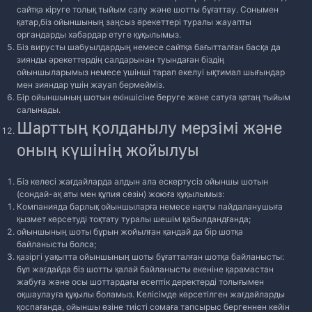
сайтқа кіруге толық тыйым салу және шотты бұғаттау. Сонымен
қатар,біз ойыншының заңсыз әрекеттері туралы жауапты
органдарды хабардар етуге құқылымыз.
Біз вирусты шабуылдардың немесе сайтқа бағытталған басқа да
зиянды әрекеттердің салдарынан туындаған біздің
ойыншыларымыз немесе үшінші тарап әкелуі ықтимал шығындар
мен зияндар үшін жауап бермейміз.
Бір ойыншының шотын екіншісіне беруге және сатуға қатаң тыйым
салынады.
Шарттың қолданылу мерзімі және
оның күшінің жойылуы
Біз келесі жағдайларда алдын ала ескертусіз ойыншы шотын
(сондай-ақ аты мен құпия сөзін) жоюға құқылымыз:
Компанияда барлық ойыншыларға немесе нақты пайдаланушыға
қызмет көрсетуді тоқтату туралы шешім қабылдандғанда;
ойыншының шоты бұрын жойылған қандай да бір шотқа
байланысты болса;
қазіргі уақытта ойыншының шоты бұғатталған шотқа байланысты:
бұл жағдайда біз шотты қалай байланысты екеніне қарамастан
жабуға және осы шоттардағы есептік деректерді толығымен
оқшаулауға құқылы боламыз. Келісімде көрсетілген жағдайларды
қоспағанда, ойыншы өзіне тиісті сомаға тапсырыс бергеннен кейін