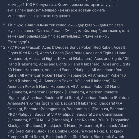
кемінде 1 100 ₽ болуы тиіс. Комиссиясыз шығарып алу үшін,
енгізілген депозит мөлшерінен екі есе асатын сомаға
мөлшерленген қаражат тігу қажет.
Тігіс қою айналымына тек келесі ойындар қатарындағы тігістер
жүзеге асады: "Слоттар" және "Жылдам ойындар"; сонымен қатар,
төмендегі ойындарда тігіс есептелмейді: ("Live казино",
"Үстелдер").
777 Poker (Pascal), Aces & Deuces Bonus Poker (Red Rake), Aces &
Eights (Red Rake), Aces & Faces (Red Rake), Aces and Eights 1 Hand
(Habanero), Aces and Eights 10 Hand (Habanero), Aces and Eights 100
Hand (Habanero), Aces and Eights 5 Hand (Habanero), Aces and Eights
50 Hand (Habanero), Aces and Faces (Platipus), All American (Red
Rake), All American Poker 1 Hand (Habanero), All American Poker 10
Hand (Habanero), All American Poker 100 Hand (Habanero), All
American Poker 5 Hand (Habanero), All American Poker 50 Hand
(Habanero), American Blackjack (Habanero), American Roulette
(Bgaming), American Roulette (Red Rake), American Roulette (Belatra),
Aviamasters X-mas (Bgaming), Baccarat (Habanero), Baccarat (KA
Gaming), Baccarat (Vibragaming), Baccarat mini (Platipus), Baccarat
PRO (Platipus), Baccarat VIP (Platipus), Baccarat Zero Commission
(Habanero), BEERHALLA (Mancala), Black Roulette ROU01 (Ybgaming),
Blackjack (Platipus), Blackjack (3 Hand) (Habanero), Blackjack Atlantic
City (Red Rake), Blackjack Double Exposure (Red Rake), Blackjack
European (Red Rake), Blackjack Fast (Red Rake), Blackjack Switch