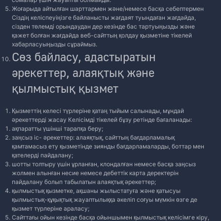
Жоғарыда айтылған шарттармен және/немесе басқа себептермен
Сіздің келіспеуіңізге байланысты жағдаят туындаған жағдайда,
сізден төлемді орындаудан дер кезінде бас тартуыңызды және
қажет болған жағдайда веб-сайттың қолдау қызметіне тікелей
хабарласуыңызды сұраймыз.
Сөз байласу, адастыратын
әрекеттер, алаяқтық және
қылмыстық қызмет
Қызметтің келесі түрлеріне қатаң тыйым салынады, мұндай
әрекеттерді жасау Келісімді тікелей бұзу ретінде бағаланады:
ақпаратты үшінші тарапқа беру;
заңсыз іс- әрекеттер: алаяқтық, сайттың бағдарламалық
қамтамасыз ету қызметінде зиянды бағдарламаларды, боттар мен
қателерді пайдалану;
шотты толтыру үшін ұрланған, клондалған немесе басқа заңсыз
жолмен алынған несие немесе дебеттік карта деректерін
пайдалану болып табылатын алаяқтық әрекеттер;
қылмыстық қызметке, ақшаны жылыстатуға және қатысуы
қылмыстық-құқықтық жауаптылыққа әкеліп соғуы мүмкін өзге де
қызмет түрлеріне араласу;
Сайттағы ойын кезінде басқа ойыншымен қылмыстық келісімге кіру,