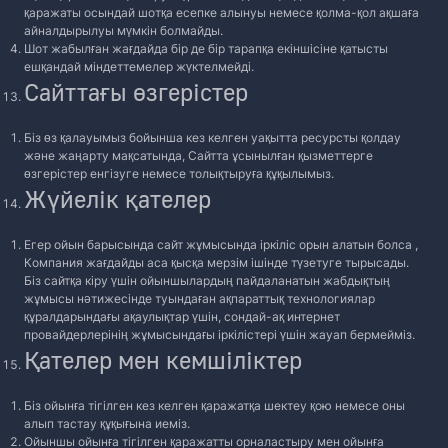
қаражаты осындай шотқа есепке алынуы немесе қолма-қол ақшаға
айналдырылуы мүмкін болмайды.
Шот жабылған жағдайда бір де бір тарапқа екіншісіне қатысты
ешқандай міндеттемелер жүктелмейді.
Сайттағы өзгерістер
Біз өз қалауымыз бойынша кез келген уақытта ресурсты қолдау
және жаңарту мақсатында, Сайтта ұсынылған қызметтерге
өзгерістер енгізуге немесе толықтыруға құқылымыз.
Жүйелік қателер
Егер ойын барысында сайт жұмысында іркіліс орын алатын болса ,
Компания жағдайды аса қысқа мерзім ішінде түзетуге тырысады.
Біз сайтқа кіру үшін ойыншылардың пайдаланатын жабдықтың
жұмысы нәтижесінде туындаған ақпараттық технологиялар
құралдарындағы ақаулықтар үшін, сондай-ақ интернет
провайдерлерінің жұмысындағы іркілістері үшін жауап бермейміз.
Қателер мен кемшіліктер
Біз ойынға тігілген кез келген қаражатқа шектеу қою немесе оны
алып тастау құқығына иеміз.
Ойыншы ойынға тігілген қаражатты орналастыру мен ойынға