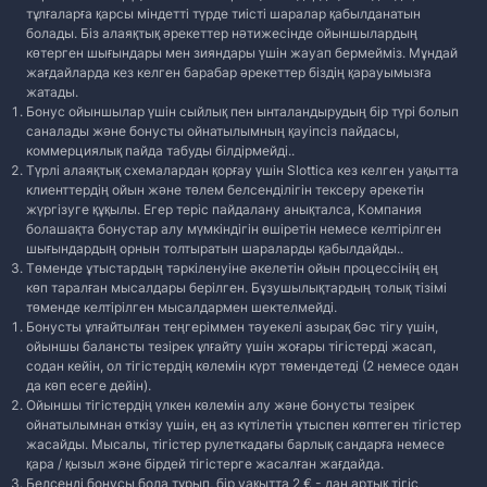
тұлғаларға қарсы міндетті түрде тиісті шаралар қабылданатын
болады. Біз алаяқтық әрекеттер нәтижесінде ойыншылардың
көтерген шығындары мен зияндары үшін жауап бермейміз. Мұндай
жағдайларда кез келген барабар әрекеттер біздің қарауымызға
жатады.
Бонус ойыншылар үшін сыйлық пен ынталандырудың бір түрі болып
саналады және бонусты ойнатылымның қауіпсіз пайдасы,
коммерциялық пайда табуды білдірмейді..
Түрлі алаяқтық схемалардан қорғау үшін Slottica кез келген уақытта
клиенттердің ойын және төлем белсенділігін тексеру әрекетін
жүргізуге құқылы. Егер теріс пайдалану анықталса, Компания
болашақта бонустар алу мүмкіндігін өшіретін немесе келтірілген
шығындардың орнын толтыратын шараларды қабылдайды..
Төменде ұтыстардың тәркіленуіне әкелетін ойын процессінің ең
көп таралған мысалдары берілген. Бұзушылықтардың толық тізімі
төменде келтірілген мысалдармен шектелмейді.
Бонусты ұлғайтылған теңгеріммен тәуекелі азырақ бәс тігу үшін,
ойыншы балансты тезірек ұлғайту үшін жоғары тігістерді жасап,
содан кейін, ол тігістердің көлемін күрт төмендетеді (2 немесе одан
да көп есеге дейін).
Ойыншы тігістердің үлкен көлемін алу және бонусты тезірек
ойнатылымнан өткізу үшін, ең аз күтілетін ұтыспен көптеген тігістер
жасайды. Мысалы, тігістер рулеткадағы барлық сандарға немесе
қара / қызыл және бірдей тігістерге жасалған жағдайда.
Белсенді бонусы бола тұрып, бір уақытта 2 € - дан артық тігіс