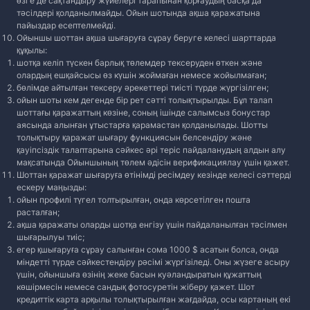
өзге де сақтандыру жүйелері тарапынан қорғаудың басқа да
тәсілдері қолданылмайды. Ойын шотында ақша қаражатына
пайыздар есептелмейді.
Ойыншы шоттан ақша шығаруға сұрау беруге келесі шарттарда
құқылы:
шотқа келіп түскен барлық төлемдер тексеруден өткен және
олардың ешқайсысы өз күшін жоймаған немесе жойылмаған;
бөлімде айтылған тексеру әрекеттері тиісті түрде жүргізілген;
ойын шоты кем дегенде бір рет сәтті толықтырылды. Бұл талап
шоттағы қаражаттың көзіне, соның ішінде салымсыз бонустар
аясында алынған ұтыстарға қарамастан қолданылады. Шотты
толықтыру қаражат шығару функциясын белсендіру және
қауіпсіздік талаптарына сәйкес әрі теріс пайдаланудың алдын алу
мақсатында Ойыншының төлем әдісін верификациялау үшін қажет.
Шоттан қаражат шығаруға өтінімді ресімдеу кезінде келесі сәттерді
ескеру маңызды:
ойын профилі түгел толтырылған, онда көрсетілген пошта
расталған;
ақша қаражаты оларды шотқа енгізу үшін пайдаланылған тәсілмен
шығарылуы тиіс;
егер қшығаруға сұрау салынған сома 1000 $ асатын болса, онда
міндетті түрде сәйкестендіру рәсімі жүргізіледі. Оны жүзеге асыру
үшін, ойыншыға өзінің жеке басын куәландыратын құжаттың
көшірмесін немесе сандық фотосуретін жіберу қажет. Шот
кредиттік карта арқылы толықтырылған жағдайда, осы картаның екі