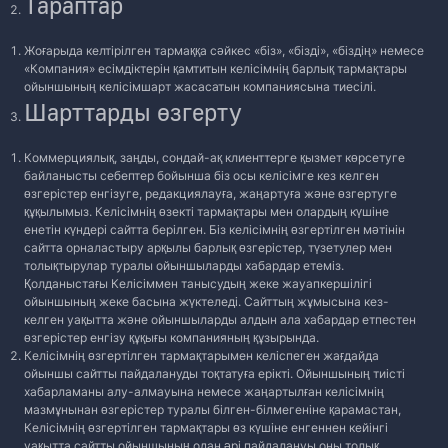
Тараптар
Жоғарыда келтірілген тармаққа сәйкес «біз», «бізді», «біздің» немесе
«Компания» есімдіктерін қамтитын келісімнің барлық тармақтары
ойыншының келісімшарт жасасатын компаниясына тиесілі.
Шарттарды өзгерту
Коммерциялық, заңды, сондай-ақ клиенттерге қызмет көрсетуге
байланысты себептер бойынша біз осы келісімге кез келген
өзгерістер енгізуге, редакциялауға, жаңартуға және өзгертуге
құқылымыз. Келісімнің өзекті тармақтары мен олардың күшіне
енетін күндері сайтта берілген. Біз келісімнің өзгертілген мәтінін
сайтта орналастыру арқылы барлық өзгерістер, түзетулер мен
толықтырулар туралы ойыншыларды хабардар етеміз.
Қолданыстағы Келісіммен танысудың жеке жауапкершілігі
ойыншының жеке басына жүктеледі. Сайттың жұмысына кез-
келген уақытта және ойыншыларды алдын ала хабардар етпестен
өзгерістер енгізу құқығы компанияның құзырында.
Келісімнің өзгертілген тармақтарымен келіспеген жағдайда
ойыншы сайтты пайдалануды тоқтатуға ерікті. Ойыншының тиісті
хабарламаны алу-алмауына немесе жаңартылған келісімнің
мазмұнынан өзгерістер туралы білген-білмегеніне қарамастан,
Келісімнің өзгертілген тармақтары өз күшіне енгеннен кейінгі
уақытта сайтты ойыншының одан әрі пайдалануы оны толық