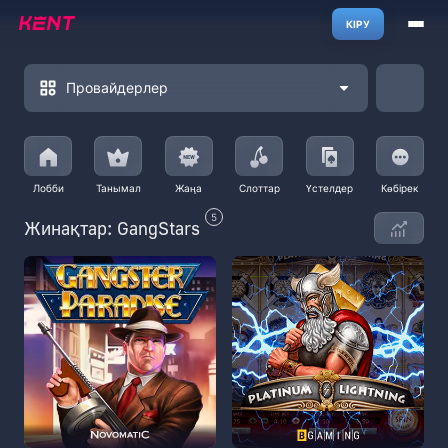
КІРУ
Провайдерлер
Лобби
Танымал
Жаңа
Слоттар
Үстелдер
Көбірек
5
Жинақтар: GangStars