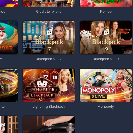
sics
Gladiator Arena
Romeo
er
Blackjack VIP 7
Blackjack VIP 9
tte
Lightning Blackjack
Monopoly