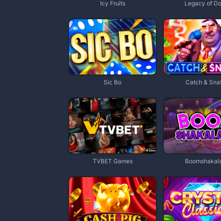
Icy Fruits
Legacy of D
Sic Bo
Catch & Sna
TVBET Games
Boomshakal