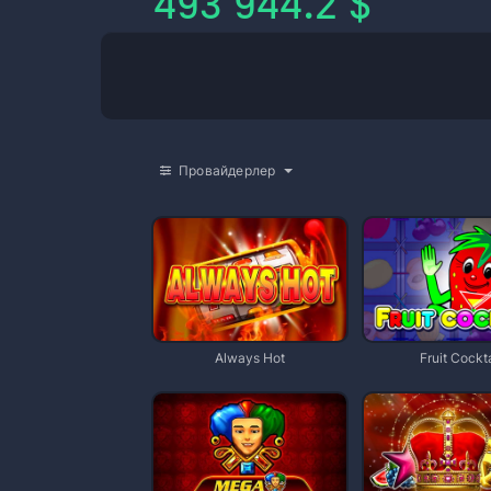
493 944.2
$
Провайдерлер
Always Hot
Fruit Cockta