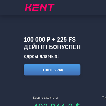
100 000 ₽ + 225 FS
ДЕЙІНГІ БОНУСПЕН
қарсы аламыз!
ТОЛЫҒЫРАҚ