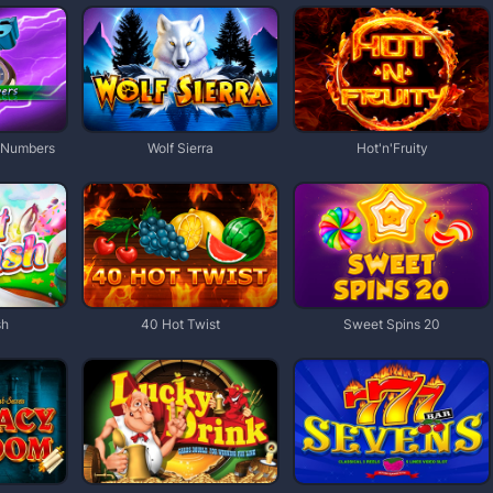
n Numbers
Wolf Sierra
Hot'n'Fruity
sh
40 Hot Twist
Sweet Spins 20